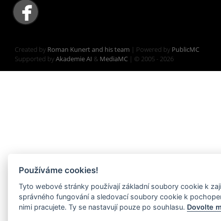
Created by
Roman Kunert and his team
| Powered by
PublicMC
Supported by
Akademie AI
&
MediaMC
| © 2005 - 2026
Používáme cookies!
Tyto webové stránky používají základní soubory cookie k zaj
správného fungování a sledovací soubory cookie k pochopení
nimi pracujete. Ty se nastavují pouze po souhlasu.
Dovolte m