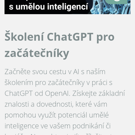
Školení ChatGPT pro
začátečníky
Začněte svou cestu v AI s naším
školením pro začátečníky v práci s
ChatGPT od OpenAI. Získejte základní
znalosti a dovednosti, které vám
pomohou využít potenciál umělé
inteligence ve vašem podnikání či