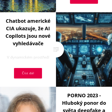
schopnosti se neustále ...
Chatbot americké
CIA ukazuje, že AI
Copilots jsou nové
vyhledávače
V dynamickém prostředí
moderního digitálního
světa se stále častěji
Číst dál
setkáváme s přelomovými
inovacemi, které ...
PORNO 2023 -
Hluboký ponor do
světa deepfake a