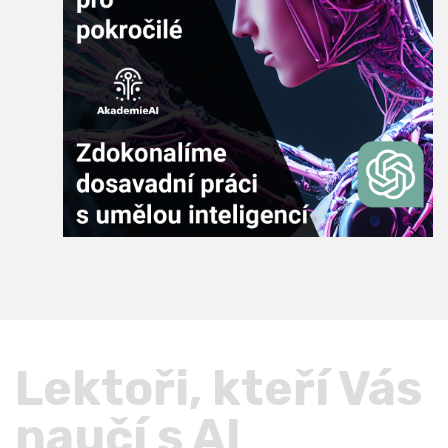
Lektoři, kteří Vás
naučí s AI