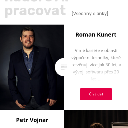
pracovat
[Všechny články]
Roman Kunert
V mé kariéře v oblasti
výpočetní techniky, které
se věnuji více jak 30 let, a
vývoji softwaru přes 20
let, ...
Číst dál
Petr Vojnar