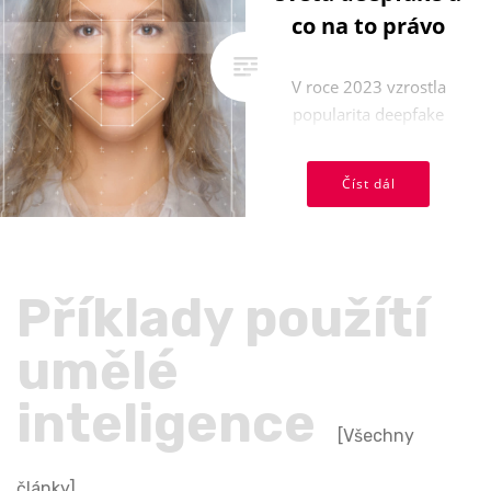
co na to právo
V roce 2023 vzrostla
popularita deepfake
porna, což vedlo k
významným právním
Číst dál
krokům v USA a Indii.
Tento článek ...
Příklady použítí
umělé
inteligence
[Všechny
články]