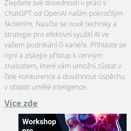
Zlepšete své dovednosti v práci s
ChatGPT od OpenAI naším pokročilým
školením. Naučte se nové techniky a
strategie pro efektivní využití AI ve
vašem podnikání či kariéře. Přihlaste se
nyní a získejte přístup k cenným
znalostem, které vám umožní zůstat v
čele konkurence a dosáhnout úspěchu
v oblasti umělé inteligence.
Více zde