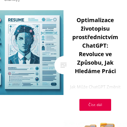
Optimalizace
životopisu
prostřednictvím
ChatGPT:
Revoluce ve
Způsobu, Jak
Hledáme Práci
Jak Může ChatGPT Změnit
Pravidla Hry Při Psaní
Životopisu V dnešním
Číst dál
konkurenčním světě
práce, kde nalezení ...