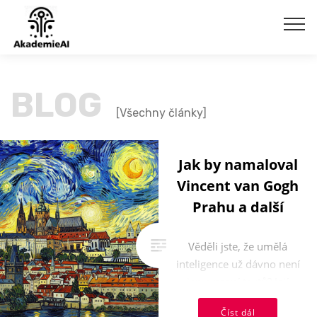
BLOG
[Všechny články]
Jak by namaloval
Vincent van Gogh
Prahu a další
Věděli jste, že umělá
inteligence už dávno není
jen o psaní textů? Její
revoluční kreativní
Číst dál