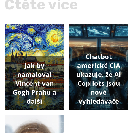
Čtěte více
Chatbot
Jak by
americké CIA
namaloval
ukazuje, že AI
Vincent van
Copilots jsou
Gogh Prahu a
nové
další
vyhledávače