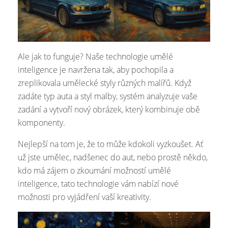
Ale jak to funguje? Naše technologie umělé
inteligence je navržena tak, aby pochopila a
zreplikovala umělecké styly různých malířů. Když
zadáte typ auta a styl malby, systém analyzuje vaše
zadání a vytvoří nový obrázek, který kombinuje obě
komponenty.
Nejlepší na tom je, že to může kdokoli vyzkoušet. Ať
už jste umělec, nadšenec do aut, nebo prostě někdo,
kdo má zájem o zkoumání možností umělé
inteligence, tato technologie vám nabízí nové
možnosti pro vyjádření vaší kreativity.