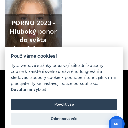
PORNO 2023 -
Hluboký ponor
do světa
deepfake a co
na to právo
Používáme cookies!
Tyto webové stránky používají základní soubory
cookie k zajištění svého správného fungování a
sledovací soubory cookie k pochopení toho, jak s nimi
Newsletter
pracujete. Ty se nastavují pouze po souhlasu.
Dovolte mi vybrat
Povolit vše
Odmítnout vše
Created by
Roman Kunert and his team
| Powered by
PublicMC
MC