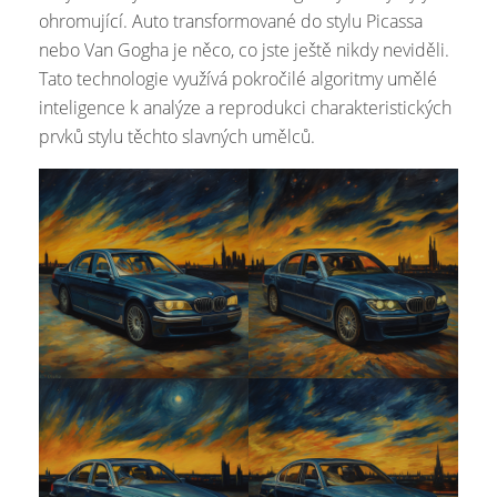
ohromující. Auto transformované do stylu Picassa
nebo Van Gogha je něco, co jste ještě nikdy neviděli.
Tato technologie využívá pokročilé algoritmy umělé
inteligence k analýze a reprodukci charakteristických
prvků stylu těchto slavných umělců.