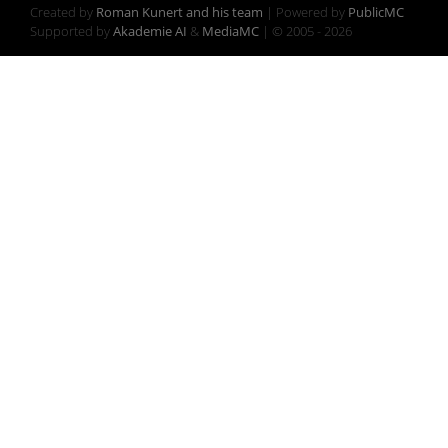
Created by
Roman Kunert and his team
| Powered by
PublicMC
Supported by
Akademie AI
&
MediaMC
| © 2005 - 2026