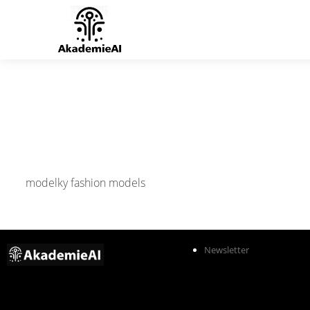
modelky
fashion models
Newsletter