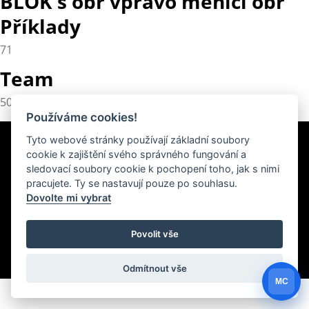
BLOK s obr vpravo menici obr
Příklady
71
Team
50
Používáme cookies!
Tyto webové stránky používají základní soubory
Newsletter
cookie k zajištění svého správného fungování a
sledovací soubory cookie k pochopení toho, jak s nimi
pracujete. Ty se nastavují pouze po souhlasu.
Dovolte mi vybrat
Povolit vše
Created by
Roman Kunert and his team
| Powered by
PublicMC
Supported by
Akademie AI
&
MediaMC
| © 2005 - 2026
Odmítnout vše
MC