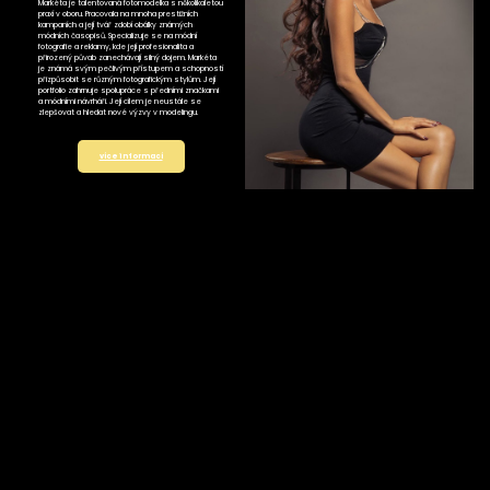
Markéta je talentovaná fotomodelka s několikaletou
praxí v oboru. Pracovala na mnoha prestižních
kampaních a její tvář zdobí obálky známých
módních časopisů. Specializuje se na módní
fotografie a reklamy, kde její profesionalita a
přirozený půvab zanechávají silný dojem. Markéta
je známá svým pečlivým přístupem a schopností
přizpůsobit se různým fotografickým stylům. Její
portfolio zahrnuje spolupráce s předními značkami
a módními návrháři. Její cílem je neustále se
zlepšovat a hledat nové výzvy v modelingu.
více informací