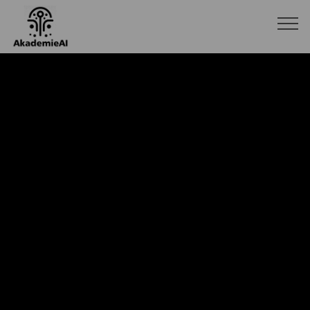
Blok s textem a obr
menici se 4
clanky15test