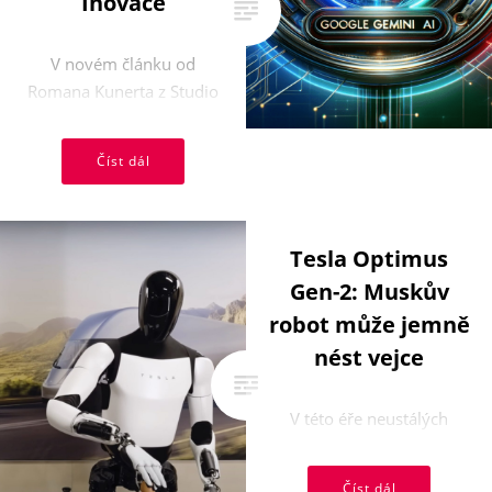
Inovace
V novém článku od
Romana Kunerta z Studio
Modern Creative se
dozvíme o revolučním
Číst dál
kroku Googlu v oblasti
umělé ...
Tesla Optimus
Gen-2: Muskův
robot může jemně
nést vejce
V této éře neustálých
technologických inovací
nás Elon Musk a jeho tým
Číst dál