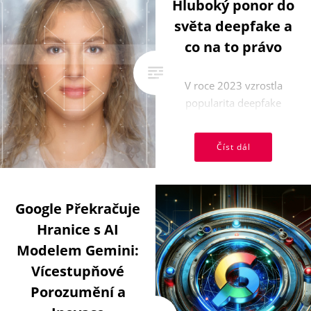
Hluboký ponor do
světa deepfake a
co na to právo
V roce 2023 vzrostla
popularita deepfake
porna, což vedlo k
významným právním
Číst dál
krokům v USA a Indii.
Tento článek ...
Google Překračuje
Hranice s AI
Modelem Gemini:
Vícestupňové
Porozumění a