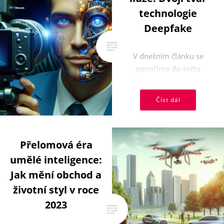
technologie
Deepfake
V dnešním článku se
ponoříme do světa
deepfakes, zkoumající jak
jejich pozitivní tak
Číst dál
nebezpečné aspekty.
Zatímco ...
Přelomová éra
umělé inteligence:
Jak mění obchod a
životní styl v roce
2023