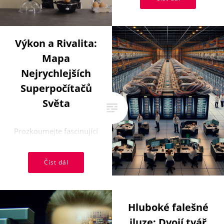
ve společnosti Tesla opět
překvapují. S ...
Výkon a Rivalita:
Mapa
Nejrychlejších
Superpočítačů
Světa
Prozkoumejte fascinující
svět superpočítačů, kde
rychlost a technologický
Číst dál
pokrok definují globální
dominance. Od ...
Hluboké falešné
iluze: Dvojí tvář