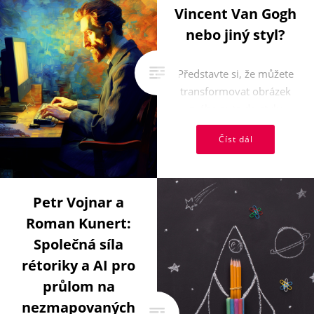
Vincent Van Gogh
nebo jiný styl?
Představte si, že můžete
transformovat obrázek
svého auta do stylu
Picassa nebo Van Gogha.
Číst dál
S technologií AI ...
Petr Vojnar a
Roman Kunert:
Společná síla
rétoriky a AI pro
průlom na
nezmapovaných