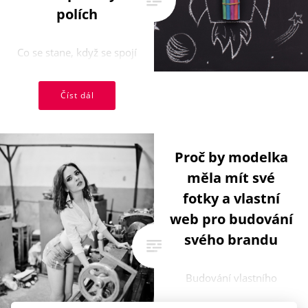
polích
Co se stane, když se spojí
talentovaný řečník, který
se věnuje rétorice, a
Číst dál
expert na umělou
inteligenci? Petr ...
Proč by modelka
měla mít své
fotky a vlastní
web pro budování
svého brandu
Budování vlastního
brandu je důležité pro