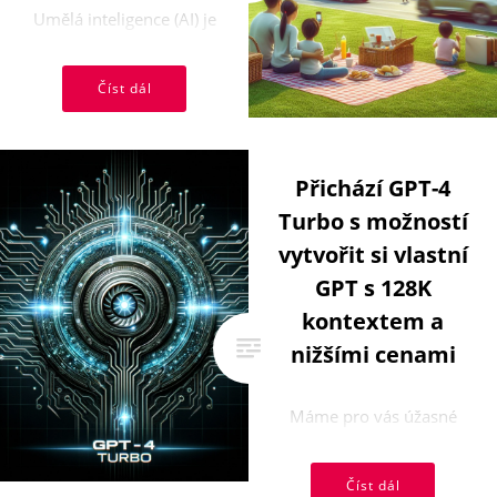
Umělá inteligence (AI) je
přelomovou technologií,
která přetváří podnikání i
Číst dál
každodenní život. Od
automatizace ...
Přichází GPT-4
Turbo s možností
vytvořit si vlastní
GPT s 128K
kontextem a
nižšími cenami
Máme pro vás úžasné
novinky! Hromada nových
vychytávek a vylepšení se
Číst dál