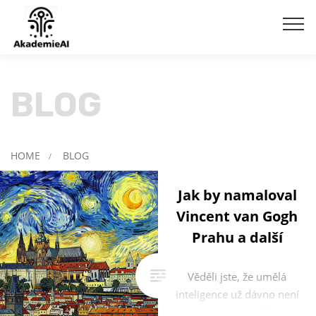
BLOG
HOME
BLOG
/
Jak by namaloval
Vincent van Gogh
Prahu a další
Věděli jste, že umělá
inteligence už dávno není
jen o psaní textů? Její