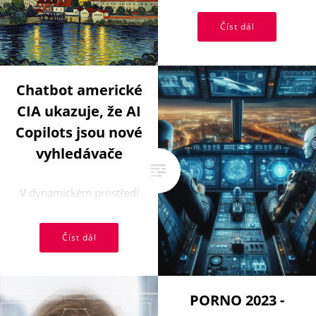
revoluční kreativní
Číst dál
schopnosti se neustále ...
Chatbot americké
CIA ukazuje, že AI
Copilots jsou nové
vyhledávače
V dynamickém prostředí
moderního digitálního
světa se stále častěji
Číst dál
setkáváme s přelomovými
inovacemi, které ...
PORNO 2023 -