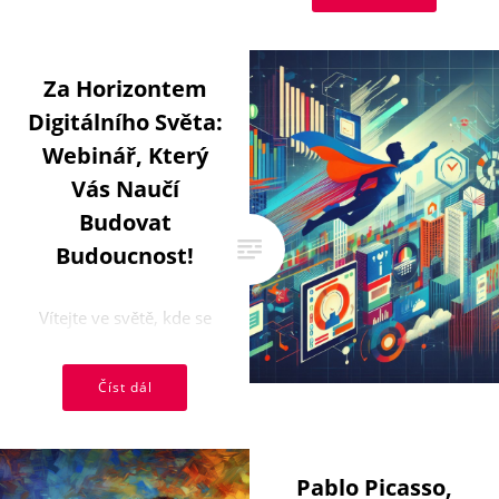
právě valí do naší
platformy a co víc, ...
Za Horizontem
Digitálního Světa:
Webinář, Který
Vás Naučí
Budovat
Budoucnost!
Vítejte ve světě, kde se
vaše vize stává realitou.
Představujeme vám
Číst dál
exkluzivní webinář, který
vás vybaví ...
Pablo Picasso,